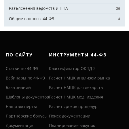
Разъяснения ведомств и НПА
26
Общие вопросы 44-ФЗ
4
ПО САЙТУ
ИНСТРУМЕНТЫ 44-ФЗ
Статьи по 44-ФЗ
Классификатор ОКПД 2
Вебинары по 44-ФЗ
Расчет НМЦК анализом рынка
База знаний
Расчет НМЦК для лекарств
Шаблоны документов
Расчет НМЦК мед. изделия
Наши эксперты
Расчет сроков процедур
Партнёрские бонусы
Поиск документации
Документация
Планирование закупок