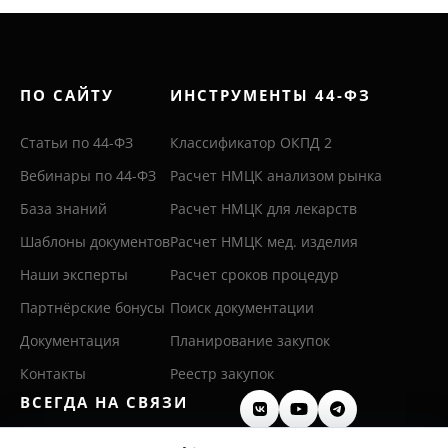
ПО САЙТУ
ИНСТРУМЕНТЫ 44-ФЗ
Статьи по 44-ФЗ
Классификатор ОКПД 2
Вебинары по 44-ФЗ
Расчет НМЦК анализом рынка
База знаний
Расчет НМЦК для лекарств
Шаблоны документов
Расчет НМЦК мед. изделия
Наши эксперты
Расчет сроков процедур
Партнёрские бонусы
Поиск документации
Документация
Планирование закупок
Контакты
Реестр закупок
ВСЕГДА НА СВЯЗИ