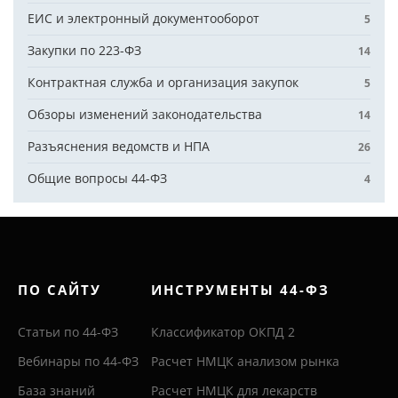
ЕИС и электронный документооборот
5
Закупки по 223-ФЗ
14
Контрактная служба и организация закупок
5
Обзоры изменений законодательства
14
Разъяснения ведомств и НПА
26
Общие вопросы 44-ФЗ
4
ПО САЙТУ
ИНСТРУМЕНТЫ 44-ФЗ
Статьи по 44-ФЗ
Классификатор ОКПД 2
Вебинары по 44-ФЗ
Расчет НМЦК анализом рынка
База знаний
Расчет НМЦК для лекарств