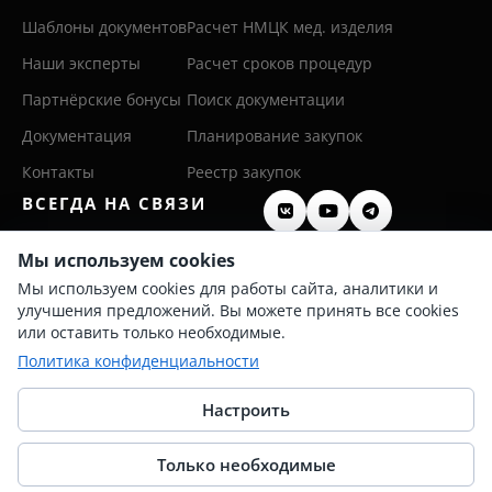
Шаблоны документов
Расчет НМЦК мед. изделия
Наши эксперты
Расчет сроков процедур
Партнёрские бонусы
Поиск документации
Документация
Планирование закупок
Контакты
Реестр закупок
ВСЕГДА НА СВЯЗИ
8 (800) 600 26 50
Мы используем cookies
Мы используем cookies для работы сайта, аналитики и
8 (342) 255 36 00
улучшения предложений. Вы можете принять все cookies
info@persis.ru
или оставить только необходимые.
Политика конфиденциальности
Политика конфиденциальности
Согласие на обработку ПД
Настроить
Только необходимые