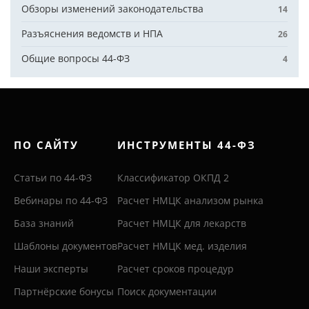
Обзоры изменений законодательства
14
Разъяснения ведомств и НПА
26
Общие вопросы 44-ФЗ
4
ПО САЙТУ
ИНСТРУМЕНТЫ 44-ФЗ
Статьи по 44-ФЗ
Классификатор ОКПД 2
Вебинары по 44-ФЗ
Расчет НМЦК анализом рынка
База знаний
Расчет НМЦК для лекарств
Шаблоны документов
Расчет НМЦК мед. изделия
Наши эксперты
Расчет сроков процедур
Партнёрские бонусы
Поиск документации