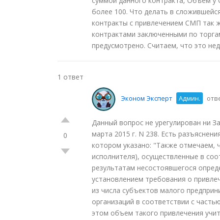
суммой данного контракта, Объем у
более 100. Что делать в сложившейся
контракты с привлечением СМП так же
контрактами заключенными по торга
предусмотрено. Считаем, что это нед
1 ответ
Эконом Эксперт
Админ.
отве
Данный вопрос не урегулирован ни З
марта 2015 г. N 238. Есть разъяснени
0
котором указано: "Также отмечаем, ч
исполнителя), осуществленные в соот
результатам несостоявшегося опреде
установлением требования о привлеч
из числа субъектов малого предпри
организаций в соответствии с частью
этом объем такого привлечения учит