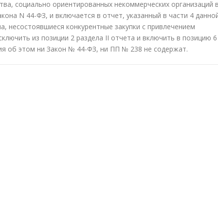
тва, социально ориентированных некоммерческих организаций 
акона N 44-ФЗ, и включается в отчет, указанный в части 4 данно
ма, несостоявшиеся конкурентные закупки с привлечением
лючить из позиции 2 раздела II отчета и включить в позицию 6
ния об этом ни Закон № 44-ФЗ, ни ПП № 238 не содержат.