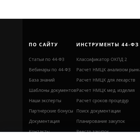
ПО САЙТУ
ИНСТРУМЕНТЫ 44-ФЗ
Статьи по 44-ФЗ
Классификатор ОКПД 2
Вебинары по 44-ФЗ
Расчет НМЦК анализом рынк
База знаний
Расчет НМЦК для лекарств
Шаблоны документов
Расчет НМЦК мед. изделия
Наши эксперты
Расчет сроков процедур
Партнёрские бонусы
Поиск документации
Документация
Планирование закупок
Контакты
Реестр закупок