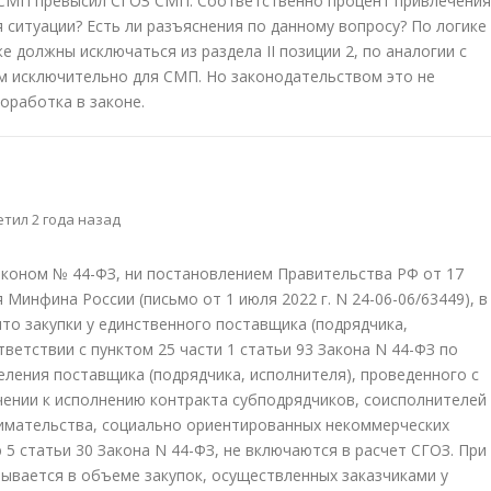
 СМП превысил СГОЗ СМП. Соответственно процент привлечения
 ситуации? Есть ли разъяснения по данному вопросу? По логике
 должны исключаться из раздела II позиции 2, по аналогии с
м исключительно для СМП. Но законодательством это не
оработка в законе.
тил 2 года назад
аконом № 44-ФЗ, ни постановлением Правительства РФ от 17
я Минфина России (письмо от 1 июля 2022 г. N 24-06-06/63449), в
то закупки у единственного поставщика (подрядчика,
ветствии с пунктом 25 части 1 статьи 93 Закона N 44-ФЗ по
ления поставщика (подрядчика, исполнителя), проведенного с
ении к исполнению контракта субподрядчиков, соисполнителей
нимательства, социально ориентированных некоммерческих
 5 статьи 30 Закона N 44-ФЗ, не включаются в расчет СГОЗ. При
ывается в объеме закупок, осуществленных заказчиками у