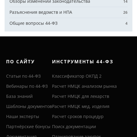
Обзоры изменений законодательства
14
Разъяснения ведомств и НПА
26
Общие вопросы 44-ФЗ
4
ПО САЙТУ
ИНСТРУМЕНТЫ 44-ФЗ
Статьи по 44-ФЗ
Классификатор ОКПД 2
Вебинары по 44-ФЗ
Расчет НМЦК анализом рынка
База знаний
Расчет НМЦК для лекарств
Шаблоны документов
Расчет НМЦК мед. изделия
Наши эксперты
Расчет сроков процедур
Партнёрские бонусы
Поиск документации
Документация
Планирование закупок