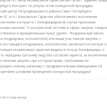
циаром по такой независимой гарантии выступает: Администрац
рбурга Контракт по результатам конкурсной процедуры
ский центр Петродворцового района Санкт-Петербурга
 БГ, в п.1 Банковская Гарантия обеспечивает исполнение
ключению контракта с бенефициаром (в случае признания
льным законом "О контрактной системе в сфере закупок товаро
рственных и муниципальных нужд" (далее - Федеральный закон)
 (подрядчика, исполнителя) или иным участником закупки, с
 поставщика (подрядчика, исполнителя) заключается контракт)
стоящая независимая гарантия выдана в пользу бенефициара, и
ть переданы третьему лицу без согласия гаранта, за исключени
ествлении закупки, при котором право требования по
ередано новому заказчику с предварительным извещением об
иворечием условиям проведения конкурсной процедуры?
тил 2 года назад