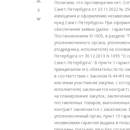
Полагаем, что противоречия нет. Со
Санкт-Петербурга от 23.11.2022 № 2
0
извещения и оформлению независимо
нужд Санкт-Петербурга» При оформле
обеспечения заявки (далее - гарант
Постановлением N 1005, в разделе 
уполномоченного органа, уполномоч
(подрядчика, исполнителя) на основан
Петербурга от 30.12.2013 N 1095 "О 
Санкт-Петербурга". В пункте 1 гаран
принципалом его обязательств по за
в соответствии с Законом N 44-ФЗ п
или иным участником закупки, с кот
исполнителя) заключается контракт)
на планирование закупок, заключение
поставленных товаров, выполненных р
контракт заключается с заказчиком.
уполномоченный орган, пункт 15 гара
независимая гарантия выдана в поль
переданы третьему лицу без согласи