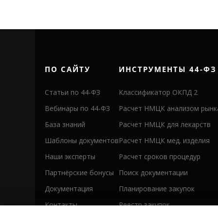
ПО САЙТУ
ИНСТРУМЕНТЫ 44-ФЗ
Статьи по 44-ФЗ
Классификатор ОКПД 2
Вебинары по 44-ФЗ
Расчет НМЦК анализом рынк
База знаний
Расчет НМЦК для лекарств
Шаблоны документов
Расчет НМЦК мед. изделия
Наши эксперты
Расчет сроков процедур
Партнёрские бонусы
Поиск документации
Документация
Планирование закупок
Контакты
Реестр закупок