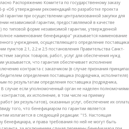
гласно Распоряжению Комитета по государственному заказу
56-р «Об утверждении рекомендаций по разработке проекта
й гарантии при осуществлении централизованной закупки для
нии независимой гарантии, предоставляемой в качестве
ия) по типовой форме независимой гарантии, утвержденной
"Полное наименование бенефициара" указывается наименование
енного учреждения, осуществляющего определение поставщика
ии пунктов 2.1, 2.2 и 2.5 постановления Правительства Санкт-
системе закупок товаров, работ, услуг для обеспечения нужд
тии указывается, что гарантия обеспечивает исполнение
ключению контракта с заказчиком (в случае признания принципа
обедителем определения поставщика (подрядчика, исполнителя)
орым по результатам определения поставщика (подрядчика,
. В случае если уполномоченный орган не наделен полномочиям
 контрактов, их исполнение, в том числе на приемку
абот (их результатов), оказанных услуг, обеспечение их оплат
 Ввиду того, что бенефициаром по гарантии является
нтии излагается в следующей редакции: "15. Настоящая
зу бенефициара, и права требования по ней не могут быть
я гаранта, за исключением случая перемены бенефициара при