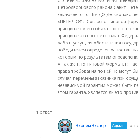
статьей 45 Закона No 44-ФЗ. Бенефи
Петродворцового района Санкт-Пете
заключается с ГБУ ДО Детско-юноше
«ПЕТЕРГОФ». Согласно Типовой форме
принципалом его обязательств по за
принципала в соответствии с Федера
работ, услуг для обеспечения госуда
победителем определения поставщика
которым по результатам определения
А так же п.15 Типовой Формы БГ: На
права требования по ней не могут бы
случая перемены заказчика при осущ
независимой гарантии может быть п
этом гаранта. Является ли это прот
1 ответ
Эконом Эксперт
Админ.
отве