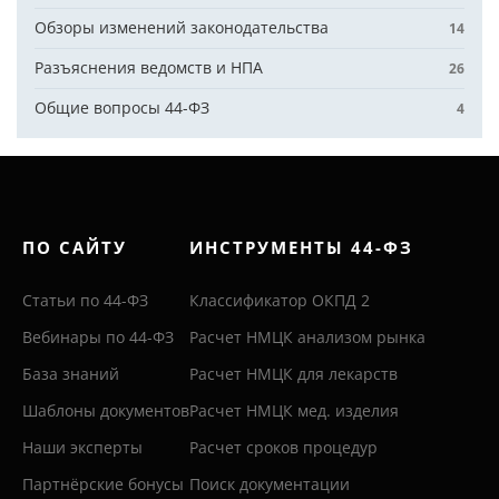
Обзоры изменений законодательства
14
Разъяснения ведомств и НПА
26
Общие вопросы 44-ФЗ
4
ПО САЙТУ
ИНСТРУМЕНТЫ 44-ФЗ
Статьи по 44-ФЗ
Классификатор ОКПД 2
Вебинары по 44-ФЗ
Расчет НМЦК анализом рынка
База знаний
Расчет НМЦК для лекарств
Шаблоны документов
Расчет НМЦК мед. изделия
Наши эксперты
Расчет сроков процедур
Партнёрские бонусы
Поиск документации