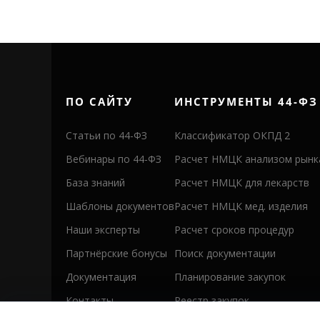
ПО САЙТУ
ИНСТРУМЕНТЫ 44-ФЗ
Статьи по 44-ФЗ
Классификатор ОКПД 2
Вебинары по 44-ФЗ
Расчет НМЦК анализом рынк
База знаний
Расчет НМЦК для лекарств
Шаблоны документов
Расчет НМЦК мед. изделия
Наши эксперты
Расчет сроков процедур
Партнёрские бонусы
Поиск документации
Документация
Планирование закупок
Контакты
Реестр закупок