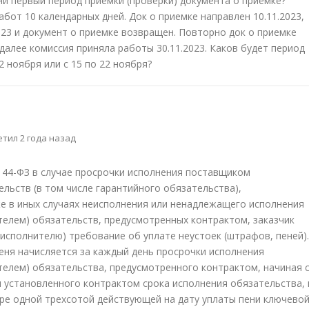
ни первый период приемки (проверки) документа о приемке?
абот 10 календарных дней. Док о приемке направлен 10.11.2023,
023 и документ о приемке возвращен. Повторно док о приемке
далее комиссия приняла работы 30.11.2023. Каков будет период
2 ноября или с 15 по 22 ноября?
тил 2 года назад
 № 44-ФЗ в случае просрочки исполнения поставщиком
льств (в том числе гарантийного обязательства),
е в иных случаях неисполнения или ненадлежащего исполнения
елем) обязательств, предусмотренных контрактом, заказчик
 исполнителю) требование об уплате неустоек (штрафов, пеней).
 пеня начисляется за каждый день просрочки исполнения
елем) обязательства, предусмотренного контрактом, начиная 
я установленного контрактом срока исполнения обязательства, 
ре одной трехсотой действующей на дату уплаты пени ключево