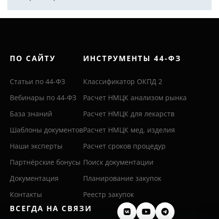
ПО САЙТУ
ИНСТРУМЕНТЫ 44-ФЗ
Статьи по 44-ФЗ
Классификатор ОКПД 2
Вебинары по 44-ФЗ
Расчет НМЦК анализом рынка
База знаний
Расчет НМЦК для лекарств
Шаблоны документов
Расчет НМЦК мед. изделия
Наши эксперты
Расчет сроков процедур
Партнёрские бонусы
Поиск документации
Документация
Планирование закупок
Контакты
Реестр закупок
ВСЕГДА НА СВЯЗИ