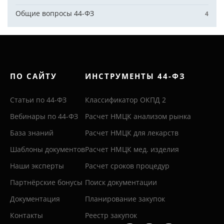
Общие вопросы 44-ФЗ
4
ПО САЙТУ
ИНСТРУМЕНТЫ 44-ФЗ
Статьи по 44-ФЗ
Классификатор ОКПД 2
Вебинары по 44-ФЗ
Расчет НМЦК анализом рынка
База знаний
Расчет НМЦК для лекарств
Шаблоны документов
Расчет НМЦК мед. изделия
Наши эксперты
Расчет сроков процедур
Партнёрские бонусы
Поиск документации
Документация
Планирование закупок
Контакты
Реестр закупок