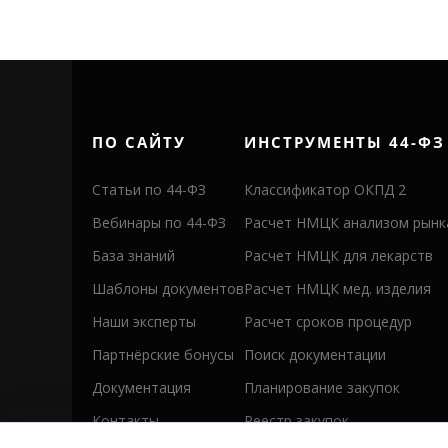
ПО САЙТУ
ИНСТРУМЕНТЫ 44-ФЗ
Статьи по 44-ФЗ
Классификатор ОКПД 2
Вебинары по 44-ФЗ
Расчет НМЦК анализом рынк
База знаний
Расчет НМЦК для лекарств
Шаблоны документов
Расчет НМЦК мед. изделия
Наши эксперты
Расчет сроков процедур
Партнёрские бонусы
Поиск документации
Документация
Планирование закупок
Контакты
Реестр закупок