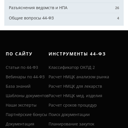
Разъяснения ведомств и НПА
26
Общие вопросы 44-ФЗ
4
ПО САЙТУ
ИНСТРУМЕНТЫ 44-ФЗ
Статьи по 44-ФЗ
Классификатор ОКПД 2
Вебинары по 44-ФЗ
Расчет НМЦК анализом рынка
База знаний
Расчет НМЦК для лекарств
Шаблоны документов
Расчет НМЦК мед. изделия
Наши эксперты
Расчет сроков процедур
Партнёрские бонусы
Поиск документации
Документация
Планирование закупок