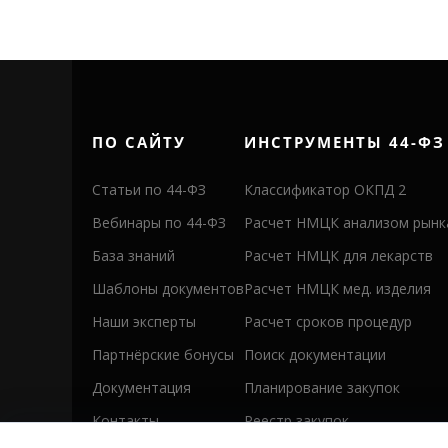
ПО САЙТУ
ИНСТРУМЕНТЫ 44-ФЗ
Статьи по 44-ФЗ
Классификатор ОКПД 2
Вебинары по 44-ФЗ
Расчет НМЦК анализом рынк
База знаний
Расчет НМЦК для лекарств
Шаблоны документов
Расчет НМЦК мед. изделия
Наши эксперты
Расчет сроков процедур
Партнёрские бонусы
Поиск документации
Документация
Планирование закупок
Контакты
Реестр закупок