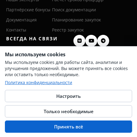
Партнёрские бонусы
Поиск документации
Документация
Планирование закупок
Контакты
Реестр закупок
ВСЕГДА НА СВЯЗИ
8 (800) 600 26 50
Мы используем cookies
Мы используем cookies для работы сайта, аналитики и
8 (342) 255 36 00
улучшения предложений. Вы можете принять все cookies
info@persis.ru
или оставить только необходимые.
Политика конфиденциальности
Политика конфиденциальности
Согласие на обработку ПД
Настроить
Только необходимые
© 2025 Перспективные системы
Принять всё