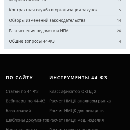
Контрактная служба и организация закупок
5
Обзоры изменений законодательства
14
Разъяснения ведомств и НПА
26
Общие вопросы 44-ФЗ
4
ПО САЙТУ
ИНСТРУМЕНТЫ 44-ФЗ
Статьи по 44-ФЗ
Классификатор ОКПД 2
Вебинары по 44-ФЗ
Расчет НМЦК анализом рынка
База знаний
Расчет НМЦК для лекарств
Шаблоны документов
Расчет НМЦК мед. изделия
Наши эксперты
Расчет сроков процедур