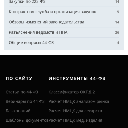
Закупки по 223-ФЗ
14
Контрактная служба и организация закупок
5
Обзоры изменений законодательства
14
Разъяснения ведомств и НПА
26
Общие вопросы 44-ФЗ
4
ПО САЙТУ
ИНСТРУМЕНТЫ 44-ФЗ
Статьи по 44-ФЗ
Классификатор ОКПД 2
Вебинары по 44-ФЗ
Расчет НМЦК анализом рынка
База знаний
Расчет НМЦК для лекарств
Шаблоны документов
Расчет НМЦК мед. изделия