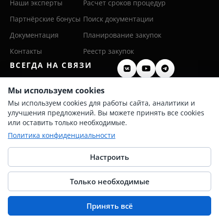
Наши эксперты
Расчет сроков процедур
Партнёрские бонусы
Поиск документации
Документация
Планирование закупок
Контакты
Реестр закупок
ВСЕГДА НА СВЯЗИ
8 (800) 600 26 50
Мы используем cookies
Мы используем cookies для работы сайта, аналитики и
8 (342) 255 36 00
улучшения предложений. Вы можете принять все cookies
info@persis.ru
или оставить только необходимые.
Политика конфиденциальности
Политика конфиденциальности
Согласие на обработку ПД
Настроить
Только необходимые
© 2025 Перспективные системы
Принять всё