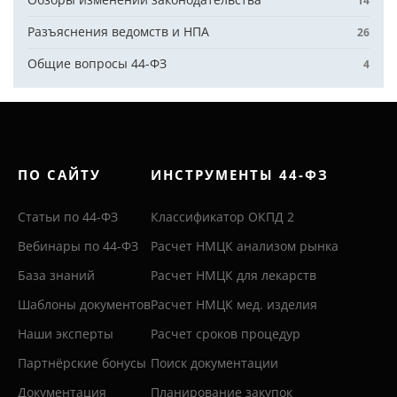
14
Разъяснения ведомств и НПА
26
Общие вопросы 44-ФЗ
4
ПО САЙТУ
ИНСТРУМЕНТЫ 44-ФЗ
Статьи по 44-ФЗ
Классификатор ОКПД 2
Вебинары по 44-ФЗ
Расчет НМЦК анализом рынка
База знаний
Расчет НМЦК для лекарств
Шаблоны документов
Расчет НМЦК мед. изделия
Наши эксперты
Расчет сроков процедур
Партнёрские бонусы
Поиск документации
Документация
Планирование закупок