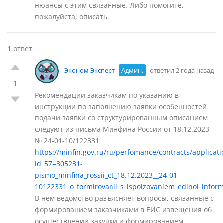
нюансы с этим связанные. Либо помогите,
пожалуйста, описать.
1 ответ
Эконом Эксперт
Админ.
ответил 2 года назад
1
Рекомендации заказчикам по указанию в
инструкции по заполнению заявки особенностей
подачи заявки со структурированным описанием
следуют из письма Минфина России от 18.12.2023
№ 24-01-10/122331
https://minfin.gov.ru/ru/perfomance/contracts/applicati
id_57=305231-
pismo_minfina_rossii_ot_18.12.2023__24-01-
10122331_o_formirovanii_s_ispolzovaniem_edinoi_inform
В нем ведомство разъясняет вопросы, связанные с
формированием заказчиками в ЕИС извещения об
осуществлении закупки и формированием