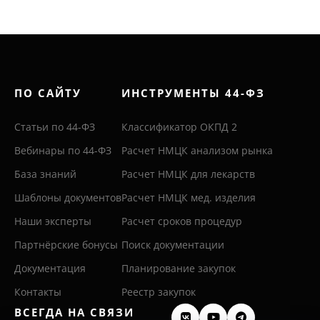
ПО САЙТУ
ИНСТРУМЕНТЫ 44-ФЗ
Статьи по 44-ФЗ
Классификатор ОКПД 2
Вебинары по 44-ФЗ
Расчет НМЦК анализом рынка
База знаний
Расчет НМЦК для лекарств
Шаблоны документов
Расчет НМЦК мед. изделия
Наши эксперты
Расчет сроков процедур
Партнёрские бонусы
Поиск документации
Документация
Планирование закупок
Контакты
Реестр закупок
ВСЕГДА НА СВЯЗИ