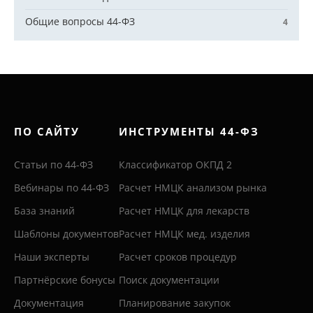
Общие вопросы 44-ФЗ
4
ПО САЙТУ
ИНСТРУМЕНТЫ 44-ФЗ
Статьи по 44-ФЗ
Классификатор ОКПД 2
Вебинары по 44-ФЗ
Расчет НМЦК анализом рынка
База знаний
Расчет НМЦК для лекарств
Шаблоны документов
Расчет НМЦК мед. изделия
Наши эксперты
Расчет сроков процедур
Партнёрские бонусы
Поиск документации
Документация
Планирование закупок