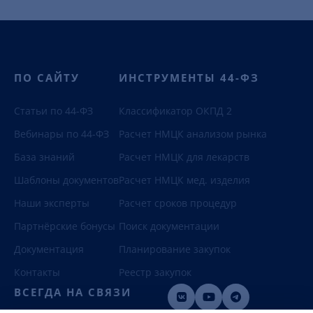
ПО САЙТУ
ИНСТРУМЕНТЫ 44-ФЗ
Статьи по 44-ФЗ
Классификатор ОКПД 2
Вебинары по 44-ФЗ
Расчет НМЦК анализом рынка
База знаний
Расчет НМЦК для лекарств
Шаблоны документов
Расчет НМЦК мед. изделия
Наши эксперты
Расчет сроков процедур
Партнёрские бонусы
Поиск документации
Документация
Планирование закупок
Контакты
Реестр закупок
ВСЕГДА НА СВЯЗИ