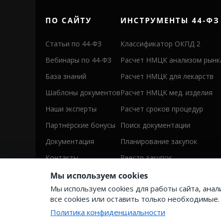
ПО САЙТУ
ИНСТРУМЕНТЫ 44-ФЗ
Статьи по 44-ФЗ
Классификатор ОКПД 2
Вебинары по 44-ФЗ
Расчет НМЦК анализом рынк
База знаний
Расчет НМЦК для лекарств
Шаблоны документов
Расчет НМЦК мед. изделия
Наши эксперты
Расчет сроков процедур
Партнёрские бонусы
Поиск документации
Документация
Планирование закупок
Контакты
Реестр закупок
Мы используем cookies
Мы используем cookies для работы сайта, ана
все cookies или оставить только необходимые.
Политика конфиденциальности