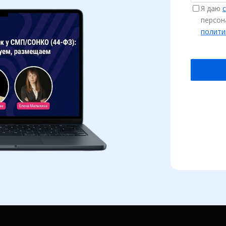
Я даю
персон
полити