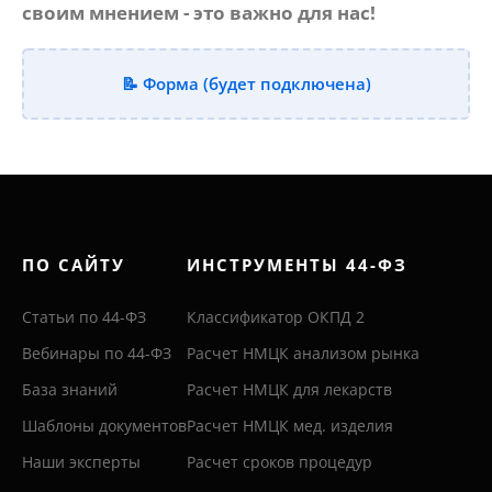
своим мнением - это важно для нас!
📝 Форма (будет подключена)
ПО САЙТУ
ИНСТРУМЕНТЫ 44-ФЗ
Статьи по 44-ФЗ
Классификатор ОКПД 2
Вебинары по 44-ФЗ
Расчет НМЦК анализом рынка
База знаний
Расчет НМЦК для лекарств
Шаблоны документов
Расчет НМЦК мед. изделия
Наши эксперты
Расчет сроков процедур