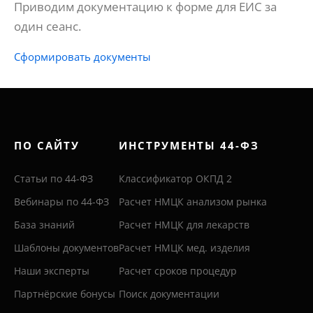
Приводим документацию к форме для ЕИС за
один сеанс.
Сформировать документы
ПО САЙТУ
ИНСТРУМЕНТЫ 44-ФЗ
Статьи по 44-ФЗ
Классификатор ОКПД 2
Вебинары по 44-ФЗ
Расчет НМЦК анализом рынка
База знаний
Расчет НМЦК для лекарств
Шаблоны документов
Расчет НМЦК мед. изделия
Наши эксперты
Расчет сроков процедур
Партнёрские бонусы
Поиск документации