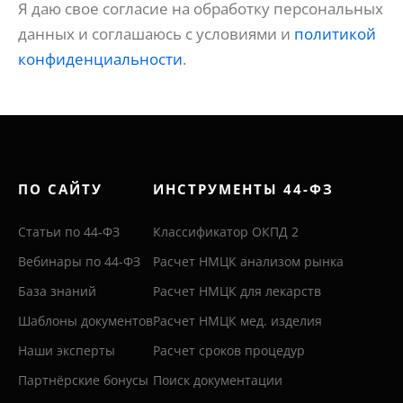
Я даю свое согласие на обработку персональных
данных и соглашаюсь с условиями и
политикой
конфиденциальности
.
ПО САЙТУ
ИНСТРУМЕНТЫ 44-ФЗ
Статьи по 44-ФЗ
Классификатор ОКПД 2
Вебинары по 44-ФЗ
Расчет НМЦК анализом рынка
База знаний
Расчет НМЦК для лекарств
Шаблоны документов
Расчет НМЦК мед. изделия
Наши эксперты
Расчет сроков процедур
Партнёрские бонусы
Поиск документации