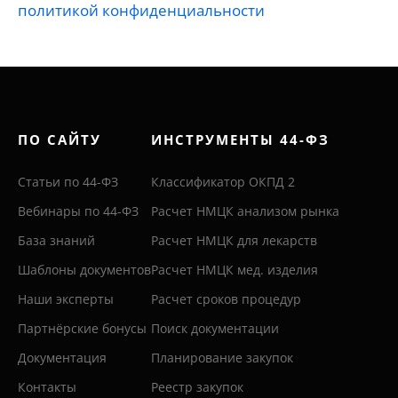
политикой конфиденциальности
ПО САЙТУ
ИНСТРУМЕНТЫ 44-ФЗ
Статьи по 44-ФЗ
Классификатор ОКПД 2
Вебинары по 44-ФЗ
Расчет НМЦК анализом рынка
База знаний
Расчет НМЦК для лекарств
Шаблоны документов
Расчет НМЦК мед. изделия
Наши эксперты
Расчет сроков процедур
Партнёрские бонусы
Поиск документации
Документация
Планирование закупок
Контакты
Реестр закупок