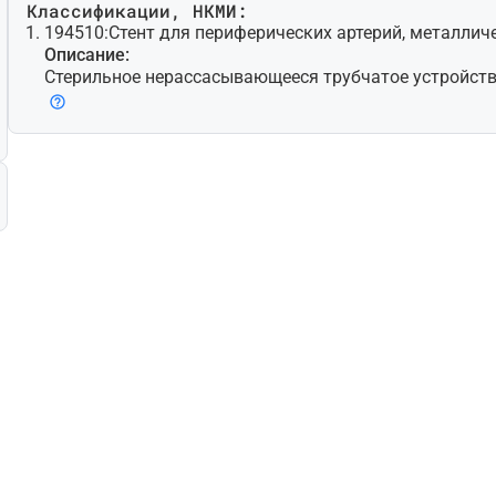
Классификации, НКМИ:
194510:
Стент для периферических артерий, металли
Описание:
Стерильное нерассасывающееся трубчатое устройств
для имплантирования в одну из периферических арте
здошную, сонную, почечную) для постоянного подде
ти и увеличения диаметра просвета у пациентов с ат
олезнью или после реканализации тотальной окклюзи
о, имплантируется с помощью специального инструме
самостоятельно расширяется после высвобождения и
омощью баллона. Изготовлено из металла [например,
сплава (нитинола)] и может представлять собой спл
еленной длины, сетчатую структуру или другую конс
жания постоянного кровотока через артерии. Некот
огут быть использованы для желчного протока, что я
ым назначением.