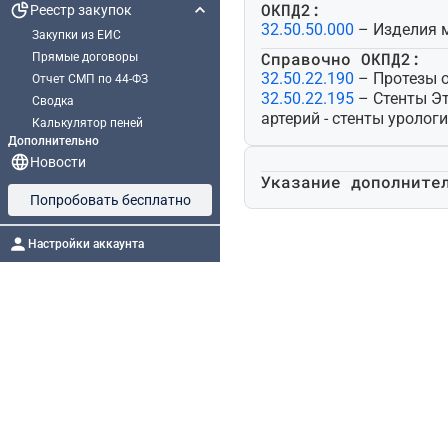
ОКПД2:
Реестр закупок
32.50.50.000
– Изделия м
Закупки из ЕИС
Справочно ОКПД2:
Прямые договоры
32.50.22.190
– Протезы 
Отчет СМП по 44-ФЗ
32.50.22.195
– Стенты Э
Сводка
артерий - стенты уролог
Калькулятор пеней
Дополнительно
Новости
Указание дополните
Попробовать бесплатно
Настройки аккаунта