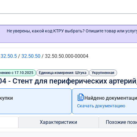
Не уверены, какой код КТРУ выбрать? Опишите товар или услу
/
32.50.5
/
32.50.50
/
32.50.50.000-00004
нению с 17.10.2025
Единица измерения: Штука
Укрупненная
04 - Стент для периферических артери
купки
Найдено документации
Скачать документацию
Характеристики
Похожие поз