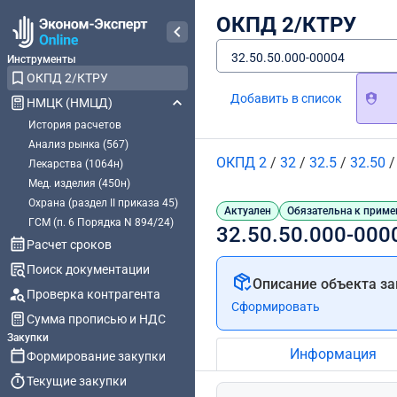
ОКПД 2/КТРУ
32.50.50.000-00004
Инструменты
ОКПД 2/КТРУ
Добавить в список
НМЦК (НМЦД)
История расчетов
Анализ рынка (567)
ОКПД 2
/
32
/
32.5
/
32.50
Лекарства (1064н)
Мед. изделия (450н)
Охрана (раздел II приказа 45)
Актуален
Обязательна к приме
ГСМ (п. 6 Порядка N 894/24)
32.50.50.000-000
Расчет сроков
Поиск документации
Описание объекта за
Проверка контрагента
Сформировать
Сумма прописью и НДС
Закупки
Информация
Формирование закупки
Текущие закупки