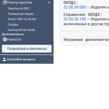
ОКПД2:
Реестр закупок
32.50.50.000
– Изделия м
Закупки из ЕИС
Справочно ОКПД2:
Прямые договоры
32.50.50.190
– Изделия м
Отчет СМП по 44-ФЗ
включенные в другие гр
Сводка
Калькулятор пеней
Дополнительно
Указание дополните
Новости
Попробовать бесплатно
Настройки аккаунта