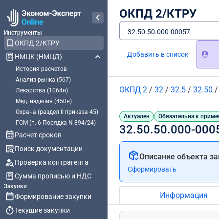
ОКПД 2/КТРУ
32.50.50.000-00057
Инструменты
ОКПД 2/КТРУ
Добавить в список
НМЦК (НМЦД)
История расчетов
Анализ рынка (567)
ОКПД 2
/
32
/
32.5
/
32.50
Лекарства (1064н)
Мед. изделия (450н)
Охрана (раздел II приказа 45)
Актуален
Обязательна к приме
ГСМ (п. 6 Порядка N 894/24)
32.50.50.000-00
Расчет сроков
Поиск документации
Описание объекта за
Проверка контрагента
Сформировать
Сумма прописью и НДС
Закупки
Информация
Формирование закупки
Текущие закупки