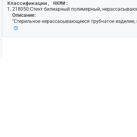
Классификации, НКМИ:
218050:
Стент билиарный полимерный, нерассасыва
Описание:
"Стерильное нерассасывающееся трубчатое изделие,
ля имплантации в желчный проток с затрудненной п
имер, общий желчный проток) для поддержания прох
Оно сделано из синтетического полимера [например,
ена (ПТФЭ), полиэтилена (ПЭ), полиуретана] и может 
авлено к месту имплантации с помощью баллонного к
азворачивает изделие за счет наполнения баллона в
жет быть введено с помощью специального инструмен
самостоятельно разворачивается. Изделие может пр
лошную трубку или сетчатую структуру трубчатой ф
елия различной длины и диаметра. Некоторые моди
льзовать в периферических артериях, что является 
ением."