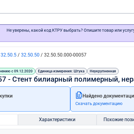
Не уверены, какой код КТРУ выбрать? Опишите товар или услу
/
32.50.5
/
32.50.50
/
32.50.50.000-00057
нению с 09.12.2020
Единица измерения: Штука
Неукрупненная
057 - Стент билиарный полимерный, н
купки
Найдено документации
Скачать документацию
Характеристики
Похожие поз