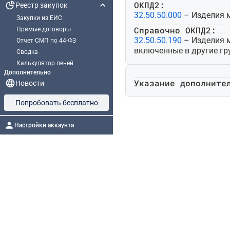
ОКПД2:
Реестр закупок
32.50.50.000
– Изделия м
Закупки из ЕИС
Справочно ОКПД2:
Прямые договоры
32.50.50.190
– Изделия м
Отчет СМП по 44-ФЗ
включенные в другие гр
Сводка
Калькулятор пеней
Дополнительно
Указание дополните
Новости
Попробовать бесплатно
Настройки аккаунта