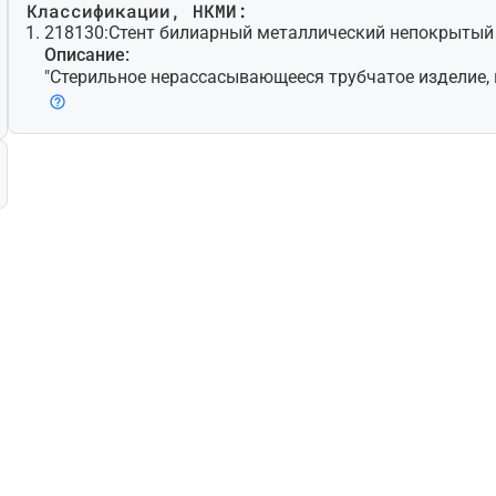
Классификации, НКМИ:
218130:
Стент билиарный металлический непокрытый
Описание:
"Стерильное нерассасывающееся трубчатое изделие,
ля имплантации в желчный проток с затрудненной п
имер, общий желчный проток) для поддержания пол
и. Сделано из металла [например, высококачествен
ли, кобальт-хромового (Co-Cr) или никель-титанового
и может быть введено и направлено к месту имплан
ллонного катетера, который расширяет изделие за сч
она воздухом, или оно может быть введено с помощ
назначенного для этой цели инструмента, после чего
расширится. Изделие может представлять собой неп
и сетчатую структуру в трубчатой форме; доступны 
лины и диаметра. Некоторые виды можно использов
их артериях, что является их вторичным назначением.