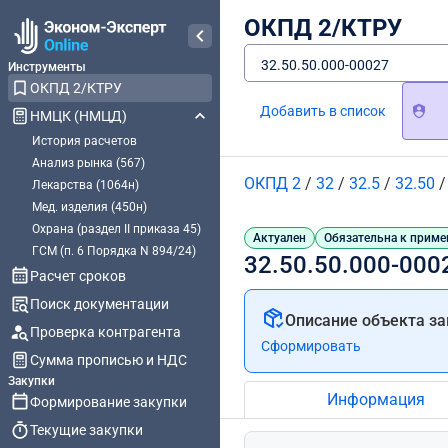
ОКПД 2/КТРУ
32.50.50.000-00027
Инструменты
ОКПД 2/КТРУ
Добавить в список
НМЦК (НМЦД)
История расчетов
Анализ рынка (567)
ОКПД 2
/
32
/
32.5
/
32.50
Лекарства (1064н)
Мед. изделия (450н)
Охрана (раздел II приказа 45)
Актуален
Обязательна к приме
ГСМ (п. 6 Порядка N 894/24)
32.50.50.000-00
Расчет сроков
Поиск документации
Описание объекта за
Проверка контрагента
Сформировать
Сумма прописью и НДС
Закупки
Информация
Формирование закупки
Текущие закупки