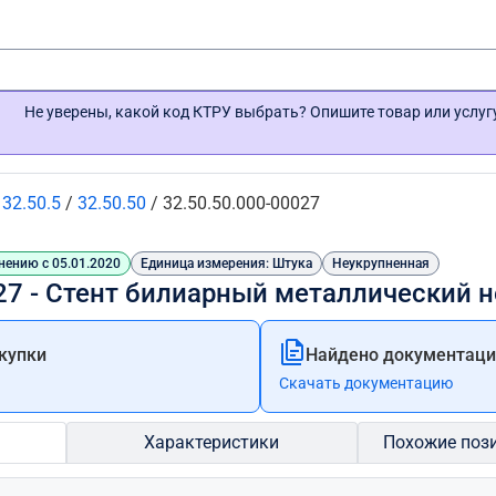
Не уверены, какой код КТРУ выбрать? Опишите товар или услу
/
32.50.5
/
32.50.50
/
32.50.50.000-00027
нению с 05.01.2020
Единица измерения: Штука
Неукрупненная
027 - Стент билиарный металлический
купки
Найдено документации
Скачать документацию
Характеристики
Похожие поз