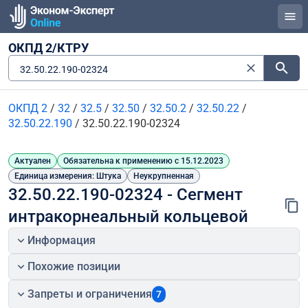
ОКПД 2/КТРУ
32.50.22.190-02324
ОКПД 2
/
32
/
32.5
/
32.50
/
32.50.2
/
32.50.22
/
32.50.22.190
/
32.50.22.190-02324
Актуален
Обязательна к применению с 15.12.2023
Единица измерения: Штука
Неукрупненная
32.50.22.190-02324 - Сегмент 
интракорнеальный кольцевой
Информация
Похожие позиции
Запреты и ограничения
7