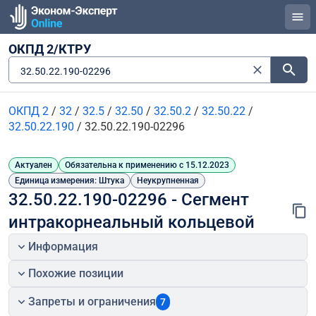
ОКПД 2/КТРУ
32.50.22.190-02296
ОКПД 2
/
32
/
32.5
/
32.50
/
32.50.2
/
32.50.22
/
32.50.22.190
/
32.50.22.190-02296
Актуален
Обязательна к применению с 15.12.2023
Единица измерения: Штука
Неукрупненная
32.50.22.190-02296 - Сегмент 
интракорнеальный кольцевой
Информация
Похожие позиции
Запреты и ограничения
7