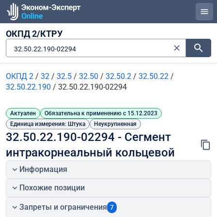
ОКПД 2/КТРУ
32.50.22.190-02294
ОКПД 2
/
32
/
32.5
/
32.50
/
32.50.2
/
32.50.22
/
32.50.22.190
/
32.50.22.190-02294
Актуален
Обязательна к применению с 15.12.2023
Единица измерения: Штука
Неукрупненная
32.50.22.190-02294 - Сегмент 
интракорнеальный кольцевой
Информация
Похожие позиции
Запреты и ограничения
7