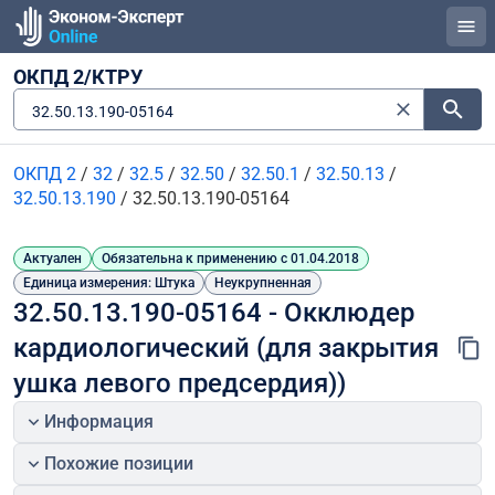
ОКПД 2/КТРУ
32.50.13.190-05164
ОКПД 2
/
32
/
32.5
/
32.50
/
32.50.1
/
32.50.13
/
32.50.13.190
/
32.50.13.190-05164
Актуален
Обязательна к применению с 01.04.2018
Единица измерения: Штука
Неукрупненная
32.50.13.190-05164 - Окклюдер 
кардиологический (для закрытия 
ушка левого предсердия))
Информация
Похожие позиции