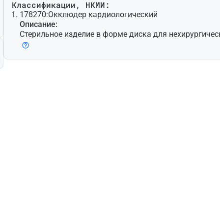
Классификации, НКМИ:
178270:
Окклюдер кардиологический
Описание:
Стерильное изделие в форме диска для нехирургиче
ктов сердца. Изделие, как правило, саморастяжимое,
волочной сетки [например, никель-титанового сплава
жно использование дополнительных материалов (нап
Изделие имплантируют с помощью специально предн
их целей катетера/интродьюсера и кабеля для доста
зуется для лечения нарушений, к которым относятся (
ваются перечисленным): дефект межпредсердной пер
ежжелудочковой перегородки, открытое овальное ок
териальный проток. Может включать устройства для
то изделие для одноразового использования.