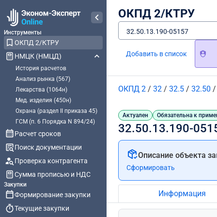
ОКПД 2/КТРУ
32.50.13.190-05157
Инструменты
ОКПД 2/КТРУ
Добавить в список
НМЦК (НМЦД)
История расчетов
Анализ рынка (567)
ОКПД 2
/
32
/
32.5
/
32.50
Лекарства (1064н)
Мед. изделия (450н)
Охрана (раздел II приказа 45)
Актуален
Обязательна к приме
ГСМ (п. 6 Порядка N 894/24)
32.50.13.190-051
Расчет сроков
Поиск документации
Описание объекта за
Проверка контрагента
Сформировать
Сумма прописью и НДС
Закупки
Информация
Формирование закупки
Текущие закупки