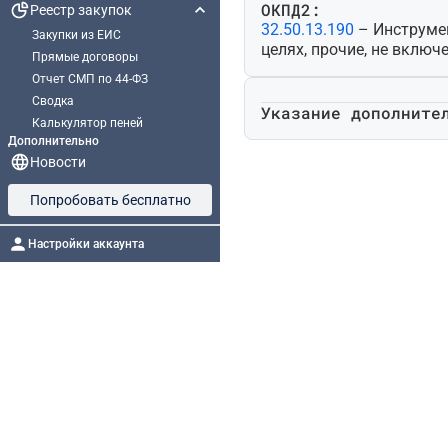
ОКПД2:
Реестр закупок
32.50.13.190
– Инструме
Закупки из ЕИС
целях, прочие, не включ
Прямые договоры
Отчет СМП по 44-ФЗ
Сводка
Указание дополните
Калькулятор пеней
Дополнительно
Новости
Попробовать бесплатно
Настройки аккаунта