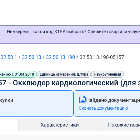
Не уверены, какой код КТРУ выбрать? Опишите товар или услу
/
32.50.1
/
32.50.13
/
32.50.13.190
/
32.50.13.190-05157
нению с 01.04.2018
Единица измерения: Штука
Неукрупненная
57 - Окклюдер кардиологический (для 
купки
Найдено документации
Скачать документацию
Характеристики
Похожие поз