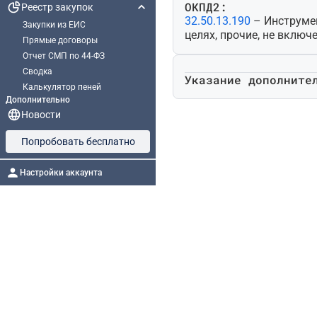
ОКПД2:
Реестр закупок
32.50.13.190
– Инструме
Закупки из ЕИС
целях, прочие, не включ
Прямые договоры
Отчет СМП по 44-ФЗ
Сводка
Указание дополните
Калькулятор пеней
Дополнительно
Новости
Попробовать бесплатно
Настройки аккаунта