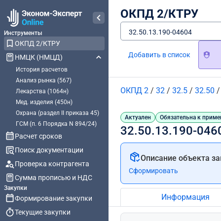
ОКПД 2/КТРУ
32.50.13.190-04604
Инструменты
ОКПД 2/КТРУ
Добавить в список
НМЦК (НМЦД)
История расчетов
Анализ рынка (567)
ОКПД 2
/
32
/
32.5
/
32.50
Лекарства (1064н)
Мед. изделия (450н)
Охрана (раздел II приказа 45)
Актуален
Обязательна к приме
ГСМ (п. 6 Порядка N 894/24)
32.50.13.190-046
Расчет сроков
Поиск документации
Описание объекта за
Проверка контрагента
Сформировать
Сумма прописью и НДС
Закупки
Информация
Формирование закупки
Текущие закупки