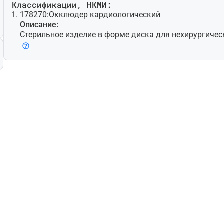
Классификации, НКМИ:
178270:
Окклюдер кардиологический
Описание:
Стерильное изделие в форме диска для нехирургиче
ктов сердца. Изделие, как правило, саморастяжимое,
волочной сетки [например, никель-титанового сплава
жно использование дополнительных материалов (нап
Изделие имплантируют с помощью специально предн
их целей катетера/интродьюсера и кабеля для доста
зуется для лечения нарушений, к которым относятся (
ваются перечисленным): дефект межпредсердной пер
ежжелудочковой перегородки, открытое овальное ок
териальный проток. Может включать устройства для
то изделие для одноразового использования.