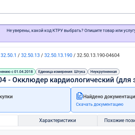
Не уверены, какой код КТРУ выбрать? Опишите товар или услу
/
32.50.1
/
32.50.13
/
32.50.13.190
/
32.50.13.190-04604
нению с 01.04.2018
Единица измерения: Штука
Неукрупненная
04 - Окклюдер кардиологический (для 
купки
Найдено документации
Скачать документацию
Характеристики
Похожие поз