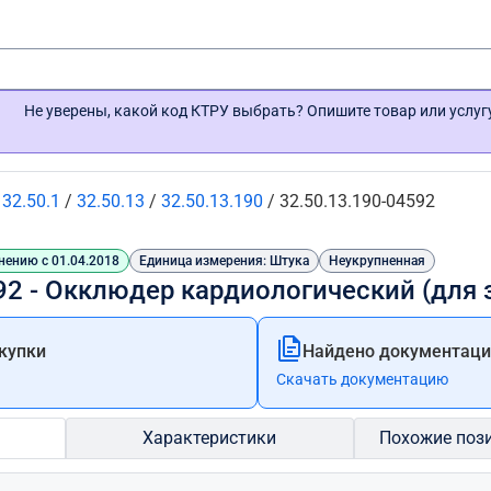
Не уверены, какой код КТРУ выбрать? Опишите товар или услу
/
32.50.1
/
32.50.13
/
32.50.13.190
/
32.50.13.190-04592
нению с 01.04.2018
Единица измерения: Штука
Неукрупненная
92 - Окклюдер кардиологический (для 
купки
Найдено документации
Скачать документацию
Характеристики
Похожие поз