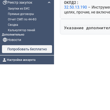
ОКПД2:
Реестр закупок
32.50.13.190
– Инструме
Закупки из ЕИС
целях, прочие, не включ
Прямые договоры
Отчет СМП по 44-ФЗ
Сводка
Указание дополните
Калькулятор пеней
Дополнительно
Новости
Попробовать бесплатно
Настройки аккаунта