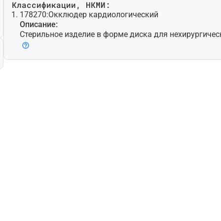
Классификации, НКМИ:
178270:
Окклюдер кардиологический
Описание:
Стерильное изделие в форме диска для нехирургиче
ктов сердца. Изделие, как правило, саморастяжимое,
волочной сетки [например, никель-титанового сплава
жно использование дополнительных материалов (нап
Изделие имплантируют с помощью специально предн
их целей катетера/интродьюсера и кабеля для доста
зуется для лечения нарушений, к которым относятся (
ваются перечисленным): дефект межпредсердной пер
ежжелудочковой перегородки, открытое овальное ок
териальный проток. Может включать устройства для
то изделие для одноразового использования.