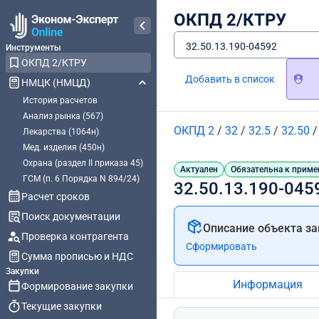
ОКПД 2/КТРУ
32.50.13.190-04592
Инструменты
ОКПД 2/КТРУ
Добавить в список
НМЦК (НМЦД)
История расчетов
Анализ рынка (567)
ОКПД 2
/
32
/
32.5
/
32.50
Лекарства (1064н)
Мед. изделия (450н)
Охрана (раздел II приказа 45)
Актуален
Обязательна к приме
ГСМ (п. 6 Порядка N 894/24)
32.50.13.190-045
Расчет сроков
Поиск документации
Описание объекта за
Проверка контрагента
Сформировать
Сумма прописью и НДС
Закупки
Информация
Формирование закупки
Текущие закупки