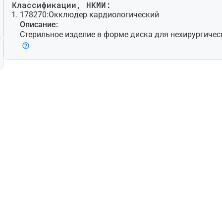
Классификации, НКМИ:
178270:
Окклюдер кардиологический
Описание:
Стерильное изделие в форме диска для нехирургиче
ктов сердца. Изделие, как правило, саморастяжимое,
волочной сетки [например, никель-титанового сплава
жно использование дополнительных материалов (нап
Изделие имплантируют с помощью специально предн
их целей катетера/интродьюсера и кабеля для доста
зуется для лечения нарушений, к которым относятся (
ваются перечисленным): дефект межпредсердной пер
ежжелудочковой перегородки, открытое овальное ок
териальный проток. Может включать устройства для
то изделие для одноразового использования.