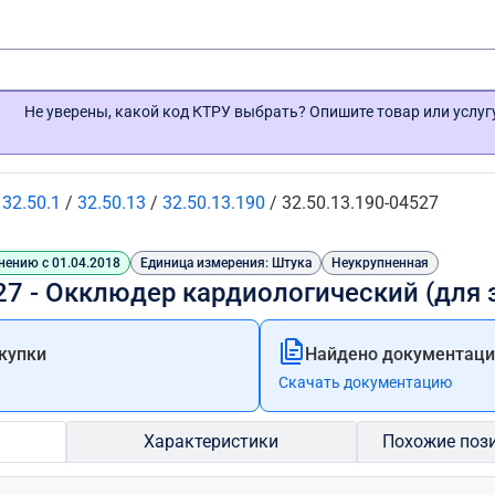
Не уверены, какой код КТРУ выбрать? Опишите товар или услу
/
32.50.1
/
32.50.13
/
32.50.13.190
/
32.50.13.190-04527
нению с 01.04.2018
Единица измерения: Штука
Неукрупненная
27 - Окклюдер кардиологический (для 
купки
Найдено документации
Скачать документацию
Характеристики
Похожие поз