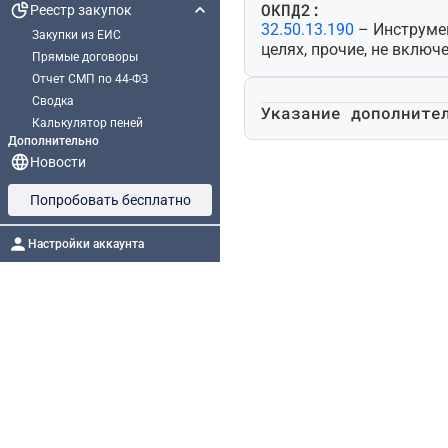
ОКПД2:
Реестр закупок
32.50.13.190
– Инструме
Закупки из ЕИС
целях, прочие, не включ
Прямые договоры
Отчет СМП по 44-ФЗ
Сводка
Указание дополните
Калькулятор пеней
Дополнительно
Новости
Попробовать бесплатно
Настройки аккаунта