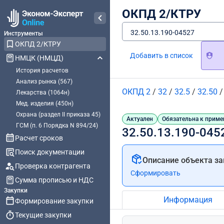
ОКПД 2/КТРУ
32.50.13.190-04527
Инструменты
ОКПД 2/КТРУ
Добавить в список
НМЦК (НМЦД)
История расчетов
Анализ рынка (567)
ОКПД 2
/
32
/
32.5
/
32.50
Лекарства (1064н)
Мед. изделия (450н)
Охрана (раздел II приказа 45)
Актуален
Обязательна к приме
ГСМ (п. 6 Порядка N 894/24)
32.50.13.190-045
Расчет сроков
Поиск документации
Описание объекта за
Проверка контрагента
Сформировать
Сумма прописью и НДС
Закупки
Информация
Формирование закупки
Текущие закупки