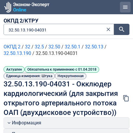
ОКПД 2/КТРУ
32.50.13.190-04031
ОКПД 2
/
32
/
32.5
/
32.50
/
32.50.1
/
32.50.13
/
32.50.13.190
/
32.50.13.190-04031
Актуален
Обязательна к применению с 01.04.2018
Единица измерения: Штука
Неукрупненная
32.50.13.190-04031 - Окклюдер 
кардиологический (для закрытия 
открытого артериального потока 
ОАП (двухдисковое устройство))
Информация