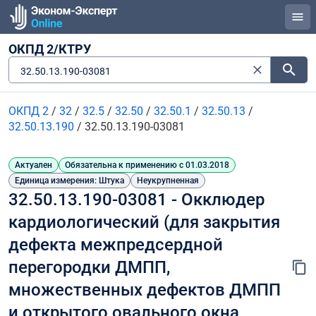
ОКПД 2/КТРУ
32.50.13.190-03081
ОКПД 2
/
32
/
32.5
/
32.50
/
32.50.1
/
32.50.13
/
32.50.13.190
/
32.50.13.190-03081
Актуален
Обязательна к применению с 01.03.2018
Единица измерения: Штука
Неукрупненная
32.50.13.190-03081 - Окклюдер 
кардиологический (для закрытия 
дефекта межпредсердной 
перегородки ДМПП, 
множественных дефектов ДМПП 
и открытого овального окна 