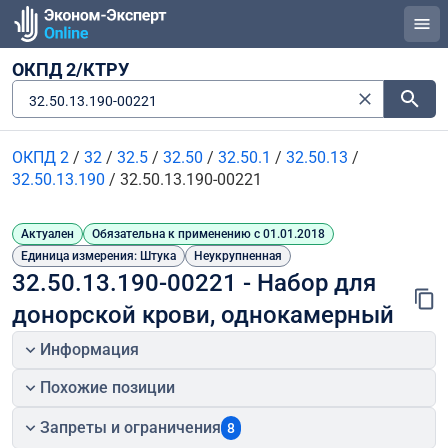
ОКПД 2/КТРУ
32.50.13.190-00221
ОКПД 2
/
32
/
32.5
/
32.50
/
32.50.1
/
32.50.13
/
32.50.13.190
/
32.50.13.190-00221
Актуален
Обязательна к применению с 01.01.2018
Единица измерения: Штука
Неукрупненная
32.50.13.190-00221 - Набор для 
донорской крови, однокамерный
Информация
Похожие позиции
Запреты и ограничения
8