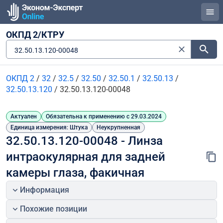
ОКПД 2/КТРУ
32.50.13.120-00048
ОКПД 2
/
32
/
32.5
/
32.50
/
32.50.1
/
32.50.13
/
32.50.13.120
/
32.50.13.120-00048
Актуален
Обязательна к применению с 29.03.2024
Единица измерения: Штука
Неукрупненная
32.50.13.120-00048 - Линза 
интраокулярная для задней 
камеры глаза, факичная
Информация
Похожие позиции