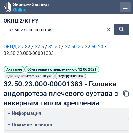
ОКПД 2/КТРУ
32.50.23.000-00001383
ОКПД 2
/
32
/
32.5
/
32.50
/
32.50.2
/
32.50.23
/
32.50.23.000-00001383
Актуален
Обязательна к применению с 12.06.2021
Единица измерения: Штука
Неукрупненная
32.50.23.000-00001383 - Головка 
эндопротеза плечевого сустава с 
анкерным типом крепления
Информация
Похожие позиции