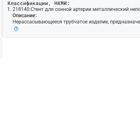
Классификации, НКМИ:
218140:
Стент для сонной артерии металлический не
Описание:
Нерассасывающееся трубчатое изделие, предназнач
ции в сонную артерию шеи для поддержания проходим
личения диаметра просвета у пациентов с атероскле
ий. Изготовлено из металла [например, никель-титан
ола)] и обычно представляет собой трубчатую сетчат
тся к месту имплантирования с помощью специально
ле чего самостоятельно расширяется при отпускании
различной длины и диаметра, которые могут использ
тройством для защиты от эмболии. Могут прилагать
длия, необходимые для имплантации.