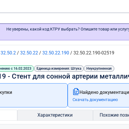
Не уверены, какой код КТРУ выбрать? Опишите товар или услу
/
32.50.2
/
32.50.22
/
32.50.22.190
/
32.50.22.190-02519
нению с 16.02.2023
Единица измерения: Штука
Неукрупненная
19 - Стент для сонной артерии метал
купки
Найдено документации
Скачать документацию
Характеристики
Похожие поз