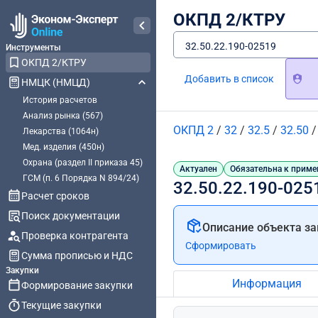
ОКПД 2/КТРУ
32.50.22.190-02519
Инструменты
ОКПД 2/КТРУ
Добавить в список
НМЦК (НМЦД)
История расчетов
Анализ рынка (567)
ОКПД 2
/
32
/
32.5
/
32.50
Лекарства (1064н)
Мед. изделия (450н)
Охрана (раздел II приказа 45)
Актуален
Обязательна к приме
ГСМ (п. 6 Порядка N 894/24)
32.50.22.190-025
Расчет сроков
Поиск документации
Описание объекта за
Проверка контрагента
Сформировать
Сумма прописью и НДС
Закупки
Информация
Формирование закупки
Текущие закупки