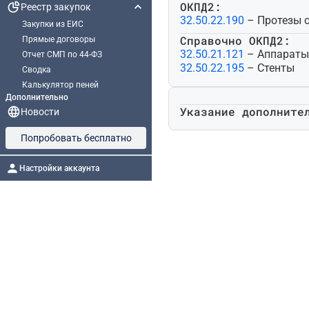
ОКПД2:
Реестр закупок
32.50.22.190
– Протезы 
Закупки из ЕИС
Справочно ОКПД2:
Прямые договоры
32.50.21.121
– Аппараты
Отчет СМП по 44-ФЗ
32.50.22.195
– Стенты
Сводка
Калькулятор пеней
Дополнительно
Указание дополните
Новости
Попробовать бесплатно
Настройки аккаунта