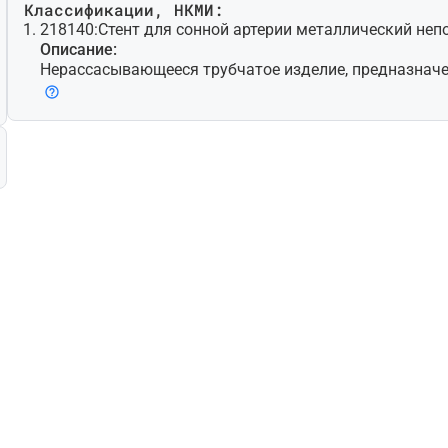
Классификации, НКМИ:
218140:
Стент для сонной артерии металлический не
Описание:
Нерассасывающееся трубчатое изделие, предназнач
ции в сонную артерию шеи для поддержания проходим
личения диаметра просвета у пациентов с атероскле
ий. Изготовлено из металла [например, никель-титан
ола)] и обычно представляет собой трубчатую сетчат
тся к месту имплантирования с помощью специально
ле чего самостоятельно расширяется при отпускании
различной длины и диаметра, которые могут использ
тройством для защиты от эмболии. Могут прилагать
длия, необходимые для имплантации.