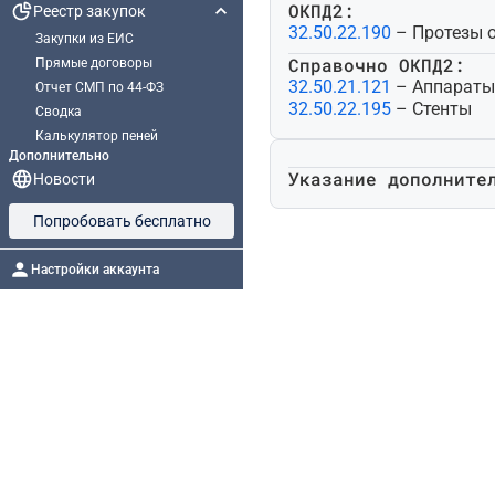
ОКПД2:
Реестр закупок
32.50.22.190
– Протезы 
Закупки из ЕИС
Справочно ОКПД2:
Прямые договоры
32.50.21.121
– Аппараты
Отчет СМП по 44-ФЗ
32.50.22.195
– Стенты
Сводка
Калькулятор пеней
Дополнительно
Указание дополните
Новости
Попробовать бесплатно
Настройки аккаунта