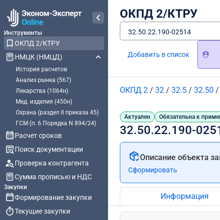
ОКПД 2/КТРУ
32.50.22.190-02514
Инструменты
ОКПД 2/КТРУ
Добавить в список
НМЦК (НМЦД)
История расчетов
Анализ рынка (567)
ОКПД 2
/
32
/
32.5
/
32.50
Лекарства (1064н)
Мед. изделия (450н)
Охрана (раздел II приказа 45)
Актуален
Обязательна к приме
ГСМ (п. 6 Порядка N 894/24)
32.50.22.190-025
Расчет сроков
Поиск документации
Описание объекта за
Проверка контрагента
Сформировать
Сумма прописью и НДС
Закупки
Информация
Формирование закупки
Текущие закупки