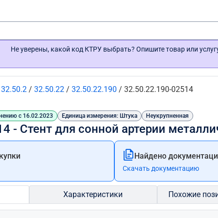
Не уверены, какой код КТРУ выбрать? Опишите товар или услу
/
32.50.2
/
32.50.22
/
32.50.22.190
/
32.50.22.190-02514
нению с 16.02.2023
Единица измерения: Штука
Неукрупненная
14 - Стент для сонной артерии метал
купки
Найдено документации
Скачать документацию
Характеристики
Похожие поз