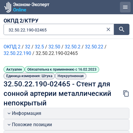
ОКПД 2/КТРУ
32.50.22.190-02465
ОКПД 2
/
32
/
32.5
/
32.50
/
32.50.2
/
32.50.22
/
32.50.22.190
/
32.50.22.190-02465
Актуален
Обязательна к применению с 16.02.2023
Единица измерения: Штука
Неукрупненная
32.50.22.190-02465 - Стент для 
сонной артерии металлический 
непокрытый
Информация
Похожие позиции