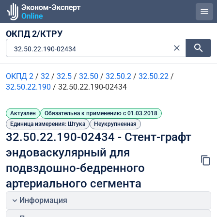
ОКПД 2/КТРУ
32.50.22.190-02434
ОКПД 2
/
32
/
32.5
/
32.50
/
32.50.2
/
32.50.22
/
32.50.22.190
/
32.50.22.190-02434
Актуален
Обязательна к применению с 01.03.2018
Единица измерения: Штука
Неукрупненная
32.50.22.190-02434 - Стент-графт 
эндоваскулярный для 
подвздошно-бедренного 
артериального сегмента
Информация