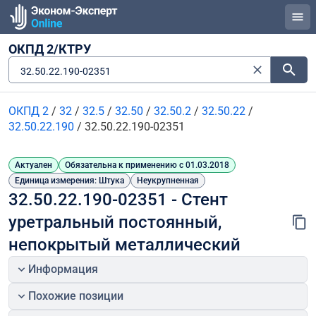
ОКПД 2/КТРУ
32.50.22.190-02351
ОКПД 2
/
32
/
32.5
/
32.50
/
32.50.2
/
32.50.22
/
32.50.22.190
/
32.50.22.190-02351
Актуален
Обязательна к применению с 01.03.2018
Единица измерения: Штука
Неукрупненная
32.50.22.190-02351 - Стент 
уретральный постоянный, 
непокрытый металлический
Информация
Похожие позиции