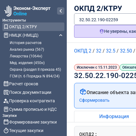
ОКПД 2/КТРУ
32.50.22.190-02259
Инструменты
ОКПД 2/КТРУ
Не уверены, ка
НМЦК (НМЦД)
История расчетов
Анализ рынка (567)
ОКПД 2
/
32
/
32.5
/
32.50
Лекарства (1064н)
Мед. изделия (450н)
Исключен с 15.11.2023
Обязате
Охрана (раздел II приказа 45)
32.50.22.190-022
ГСМ (п. 6 Порядка N 894/24)
Расчет сроков
Описание объекта за
Поиск документации
Сформировать
Проверка контрагента
Сумма прописью и НДС
Закупки
Информация
Формирование закупки
Текущие закупки
ОКПД2: