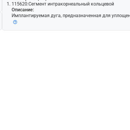
115620:
Сегмент интракорнеальный кольцевой
Описание:
Имплантируемая дуга, предназначенная для уплоще
ней части роговицы без нарушения зрительной оси д
ленных зрительных расстройств, связанных с роговицей. Изделие, как пр
авило, представляет собой пластиковую дугу примерн
оставляется в паре, вводится в роговицу через интр
ль, созданный с помощью алмазного ножа или лазер
оваться без радиального рассечения для минимизац
чно имеет размер от 0,25 до 0,35 мм. Изделие предн
ции миопии легкой и средней степени и для лечения 
льным астигматизмом, вызванным кератоконусом, о
ктные линзы или очки не приводят к положительному