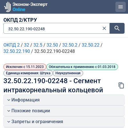
ОКПД 2/КТРУ
32.50.22.190-02248
ОКПД 2
/
32
/
32.5
/
32.50
/
32.50.2
/
32.50.22
/
32.50.22.190
/
32.50.22.190-02248
Исключен с 15.11.2023
Обязательна к применению с 01.03.2018
Единица измерения: Штука
Неукрупненная
32.50.22.190-02248 - Сегмент 
интракорнеальный кольцевой
Информация
Похожие позиции
Запреты и ограничения