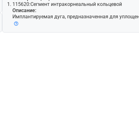
115620:
Сегмент интракорнеальный кольцевой
Описание:
Имплантируемая дуга, предназначенная для уплоще
ней части роговицы без нарушения зрительной оси д
ленных зрительных расстройств, связанных с роговицей. Изделие, как пр
авило, представляет собой пластиковую дугу примерн
оставляется в паре, вводится в роговицу через интр
ль, созданный с помощью алмазного ножа или лазер
оваться без радиального рассечения для минимизац
чно имеет размер от 0,25 до 0,35 мм. Изделие предн
ции миопии легкой и средней степени и для лечения 
льным астигматизмом, вызванным кератоконусом, о
ктные линзы или очки не приводят к положительному