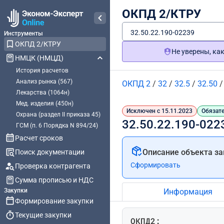
ОКПД 2/КТРУ
32.50.22.190-02239
Инструменты
ОКПД 2/КТРУ
Не уверены, ка
НМЦК (НМЦД)
История расчетов
Анализ рынка (567)
ОКПД 2
/
32
/
32.5
/
32.50
Лекарства (1064н)
Мед. изделия (450н)
Исключен с 15.11.2023
Обязате
Охрана (раздел II приказа 45)
32.50.22.190-022
ГСМ (п. 6 Порядка N 894/24)
Расчет сроков
Описание объекта за
Поиск документации
Сформировать
Проверка контрагента
Сумма прописью и НДС
Закупки
Информация
Формирование закупки
Текущие закупки
ОКПД2: